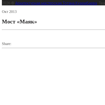
2026 ©
Архитектурная мастерская Тотана Кузембаева
Te
20
Окт
2013
Мост «Маяк»
Share: