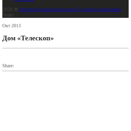
2026 ©
Архитектурная мастерская Тотана Кузембаева
Team
20
Окт
2013
Дом «Телескоп»
Share: