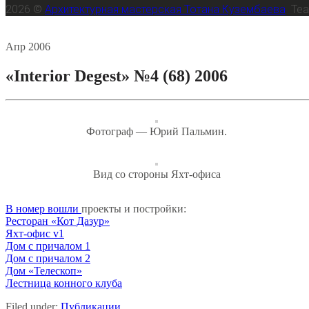
2026 ©
Архитектурная мастерская Тотана Кузембаева
Te
23
Апр
2006
«Interior Degest» №4 (68) 2006
Фотограф — Юрий Пальмин.
Вид со стороны Яхт-офиса
В номер вошли
проекты и постройки:
Ресторан «Кот Дазур»
Яхт-офис v1
Дом с причалом 1
Дом с причалом 2
Дом «Телескоп»
Лестница конного клуба
Filed under:
Публикации