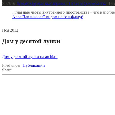
2026 ©
Архитектурная мастерская Тотана Кузембаева
Te
...главные черты внутреннего пространства – его наполн
Алла Павликова
С видом на гольф-клуб
28
Ноя
2012
Дом у десятой лунки
Дом у десятой лунки на archi.ru
Filed under:
Публикации
Share: